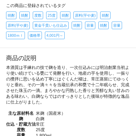
この商品に登録されているタグ
焼酎
焼酎
度数
25度
焼酎
原料(芋や麦)
焼酎
原料(芋や麦)
黄金千貫いも仕込み
焼酎
容量
焼酎
容量
1800ｍｌ
価格帯
4,001円～
商品の説明
本酒質は手練れの技で麹を造り、一次仕込みには明治創業当初よ
り使い続けている甕にて発酵を行い、地産の芋を使用し、一振り
の攪拌に思いを込め丁寧にはぐくんだ櫂は、常圧蒸留にてゆっく
りと垂れ、その一滴々々を当蔵伝承の和甕で十二年眠らせ、完成
させた珠玉の一滴。まろやかな円熟した香りと芳醇な丸い甘みの
ある味わい。白麹ならではのすっきりとした後味が特徴的な逸品
に仕上がりました。
主な原材料名
米麹（国産米）
麹
白麹
仕込・貯蔵方法
常圧
度数
25度
容量
1,800ml