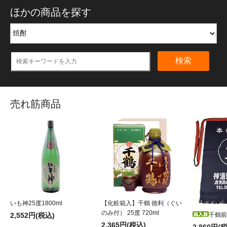
ほかの商品を探す
検索
売れ筋商品
いも神25度1800ml
【化粧箱入】千鶴 徳利（ぐい
のみ付） 25度 720ml
2,552円(税込)
千鶴前
2,365円(税込)