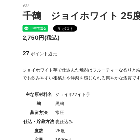
907
千鶴 ジョイホワイト 25度 
2,750円(税込)
27
ポイント還元
ジョイホワイト芋で仕込んだ焼酎はフルーティーな香りと
でも飲みやすい柑橘系や洋梨を感じられる爽やかな酒質で
主な原材料名
ジョイホワイト芋
麹
黒麹
蒸留方法
常圧
仕込・貯蔵方法
甕仕込み
度数
25度
容量
1800ml