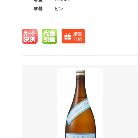
容器
ビン