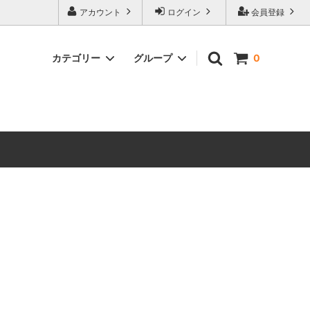
アカウント
ログイン
会員登録
カテゴリー
グループ
0
グッズ・化粧箱
会員様限定商品
季節・本数・期間限定焼酎