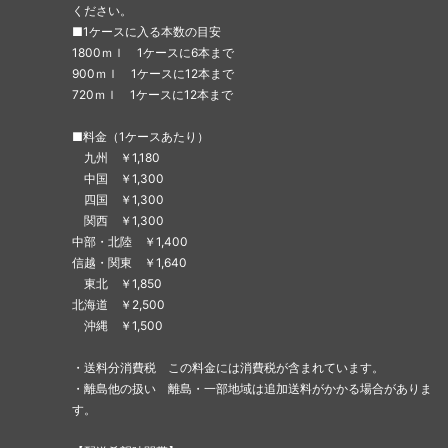
ください。
■1ケースに入る本数の目安
1800ｍｌ 1ケースに6本まで
900ｍｌ 1ケースに12本まで
720ｍｌ 1ケースに12本まで
■料金（1ケースあたり）
九州 ￥1,180
中国 ￥1,300
四国 ￥1,300
関西 ￥1,300
中部・北陸 ￥1,400
信越・関東 ￥1,640
東北 ￥1,850
北海道 ￥2,500
沖縄 ￥1,500
・送料分消費税 この料金には消費税が含まれています。
・離島他の扱い 離島・一部地域は追加送料がかかる場合がありま
す。