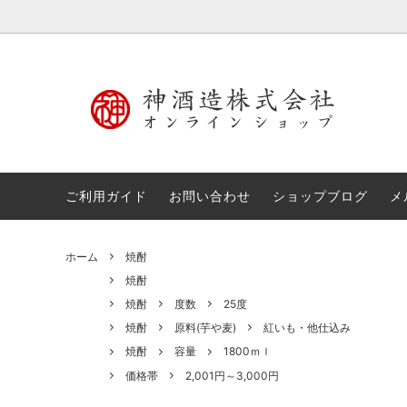
焼酎
焼酎
あまざ
価格帯
グッズ・化粧箱
リキュ
ご利用ガイド
お問い合わせ
ショップブログ
メ
ホーム
焼酎
焼酎
焼酎
度数
25度
焼酎
原料(芋や麦)
紅いも・他仕込み
焼酎
容量
1800ｍｌ
価格帯
2,001円～3,000円