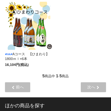
Aコース 【ひまわり】
1800ｍｌ×6本
16,104円(税込)
5
1
5
商品中
-
商品
前へ
次へ
ほかの商品を探す