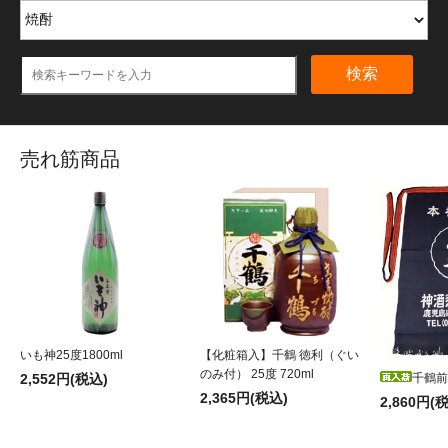
検索
売れ筋商品
いも神25度1800ml
【化粧箱入】千鶴 徳利（ぐい
のみ付） 25度 720ml
2,552円(税込)
千鶴前
2,365円(税込)
2,860円(