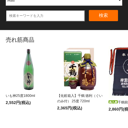
検索
売れ筋商品
いも神25度1800ml
【化粧箱入】千鶴 徳利（ぐい
のみ付） 25度 720ml
2,552円(税込)
千鶴前
2,365円(税込)
2,860円(